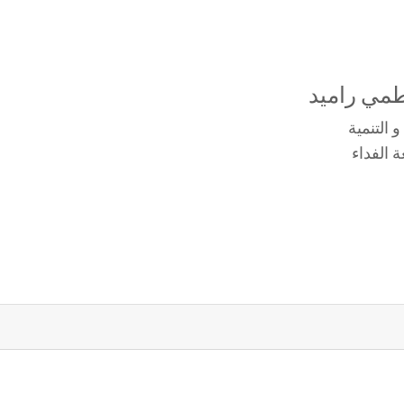
طمي راميد
 التنمية
 الفداء