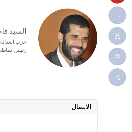
السيد فا
حزب العدالة و
رئيس مقاطعة
اﻻﺗﺼﺎل