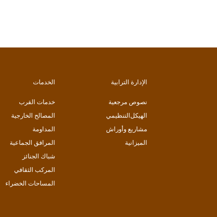
الإدارة الترابية
الخدمات
نصوص مرجعية
خدمات القرب
اﻟﻬﯿﻜﻞاﻟﺘﻨﻈﯿﻤﻲ
المصالح الخارجية
مشاريع وأوراش
المداومة
الميزانية
المرافق الجماعية
شباك الجنائز
المركب الثقافي
المساحات الخضراء