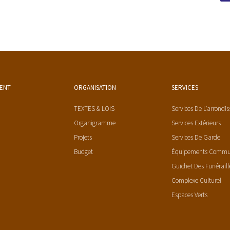
MENT
ORGANISATION
SERVICES
TEXTES & LOIS
Services De L’arrondi
Organigramme
Services Extérieurs
Projets
Services De Garde
Budget
Équipements Comm
Guichet Des Funéraill
Complexe Culturel
Espaces Verts