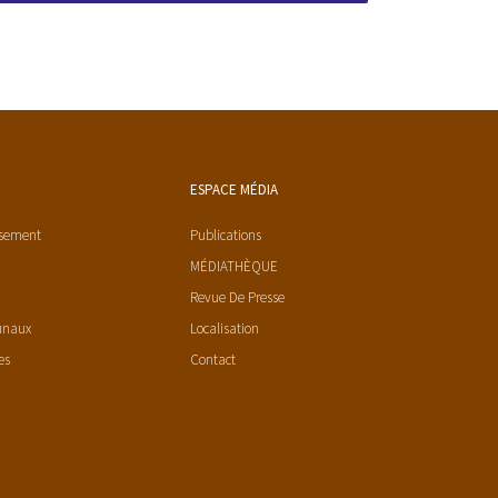
ESPACE MÉDIA
ssement
Publications
MÉDIATHÈQUE
Revue De Presse
unaux
Localisation
es
Contact