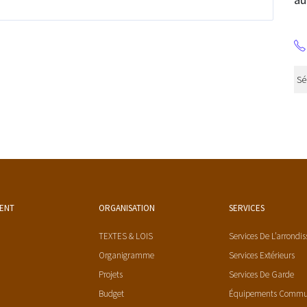
MENT
ORGANISATION
SERVICES
TEXTES & LOIS
Services De L’arrondi
Organigramme
Services Extérieurs
Projets
Services De Garde
Budget
Équipements Comm