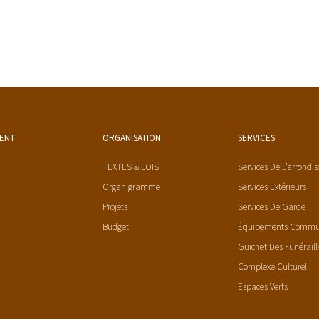
MENT
ORGANISATION
SERVICES
TEXTES & LOIS
Services De L’arrondi
Organigramme
Services Extérieurs
Projets
Services De Garde
Budget
Équipements Comm
Guichet Des Funéraill
Complexe Culturel
Espaces Verts