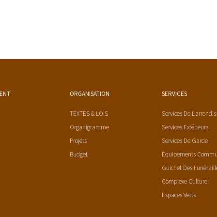
MENT
ORGANISATION
SERVICES
TEXTES & LOIS
Services De L’arrondi
Organigramme
Services Extérieurs
Projets
Services De Garde
Budget
Équipements Comm
Guichet Des Funéraill
Complexe Culturel
Espaces Verts