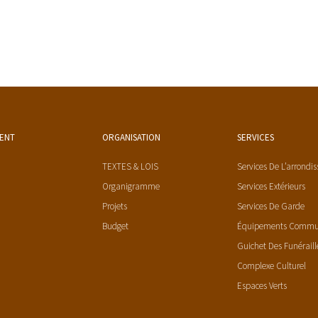
MENT
ORGANISATION
SERVICES
TEXTES & LOIS
Services De L’arrondi
Organigramme
Services Extérieurs
Projets
Services De Garde
Budget
Équipements Comm
Guichet Des Funéraill
Complexe Culturel
Espaces Verts