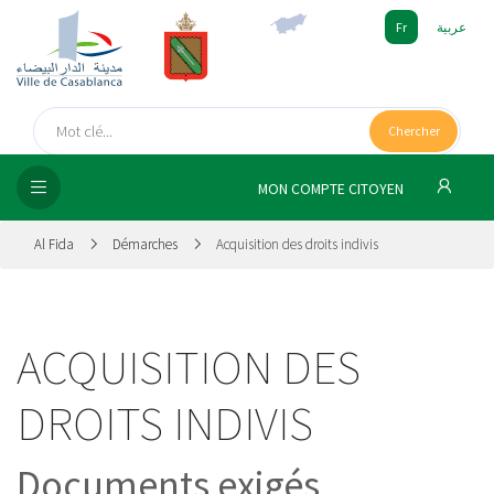
Fr
عربية
UEIL
Chercher
SEIL
ISSEMENT
MON COMPTE CITOYEN
SATION
Al Fida
Démarches
Acquisition des droits indivis
ICES
ACQUISITION DES
 MÉDIA
DROITS INDIVIS
Documents exigés