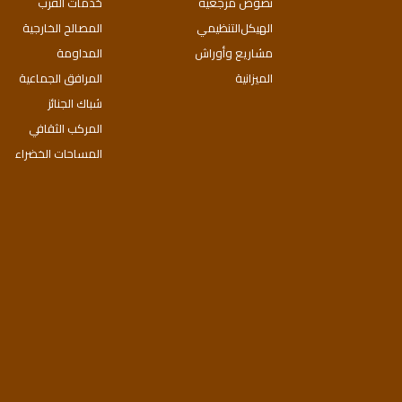
نصوص مرجعية
خدمات القرب
اﻟﻬﯿﻜﻞاﻟﺘﻨﻈﯿﻤﻲ
المصالح الخارجية
مشاريع وأوراش
المداومة
الميزانية
المرافق الجماعية
شباك الجنائز
المركب الثقافي
المساحات الخضراء