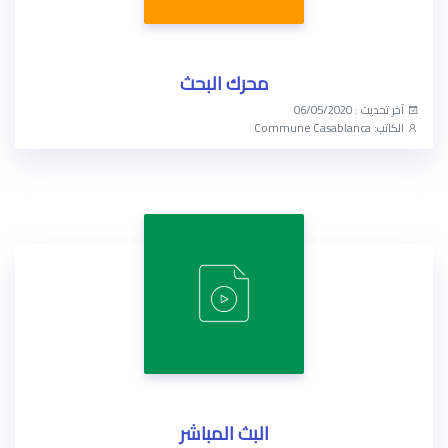
الخد
فض
محرك البحث
الإع
آخر تحديث : 06/05/2020
الكاتب: Commune Casablanca
الوصول الآن
البث المباشر