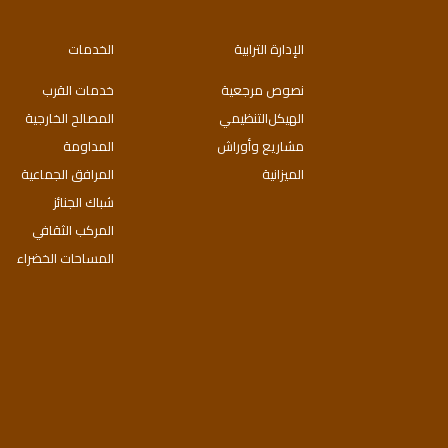
الإدارة الترابية
الخدمات
نصوص مرجعية
خدمات القرب
اﻟﻬﯿﻜﻞاﻟﺘﻨﻈﯿﻤﻲ
المصالح الخارجية
مشاريع وأوراش
المداومة
الميزانية
المرافق الجماعية
شباك الجنائز
المركب الثقافي
المساحات الخضراء