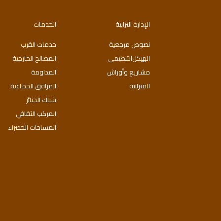
الإدارة الترابية
الخدمات
نصوص مرجعية
خدمات القرب
اﻟﻬﯿﻜﻞاﻟﺘﻨﻈﯿﻤﻲ
المصالح الخارجية
مشاريع وأوراش
المداومة
الميزانية
المرافق الجماعية
شباك الجنائز
المركب الثقافي
المساحات الخضراء