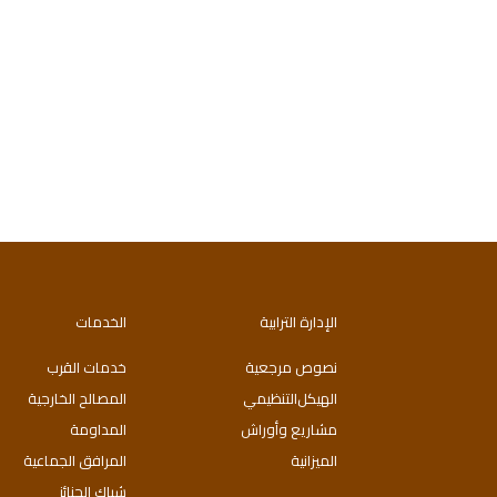
الإدارة الترابية
الخدمات
نصوص مرجعية
خدمات القرب
اﻟﻬﯿﻜﻞاﻟﺘﻨﻈﯿﻤﻲ
المصالح الخارجية
مشاريع وأوراش
المداومة
الميزانية
المرافق الجماعية
شباك الجنائز