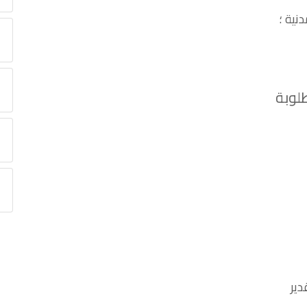
دنية ؛
لوبة
دير